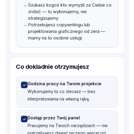
Szukasz kogoś kto wymyśli za Ciebie co
→
zrobić — tu wykonujemy, nie
strategizujemy
Potrzebujesz copywritingu lub
→
projektowania graficznego od zera —
mamy na to osobne usługi
Co dokladnie otrzymujesz
Godzina pracy na Twoim projekcie
✓
Wykonujemy to co zlecasz — bez
interpretowania na własną rękę.
Asystent na godziny – zleć dowolną pracę
99 zł
Dostęp przez Twój panel
✓
Pracujemy na Twoich narzędziach — nie
potrzebujesz dawać niczego więcej niż
Przejdź do kasy →