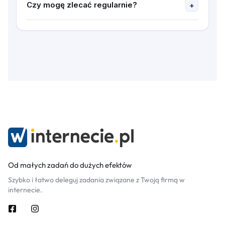
dokupujesz czas czy zostawiamy w tym miejscu.
Czy mogę zlecać regularnie?
+
Tak — przy większych ilościach skontaktuj się,
ustalimy stałą współpracę.
Od małych zadań do dużych efektów
Szybko i łatwo deleguj zadania związane z Twoją firmą w
internecie.