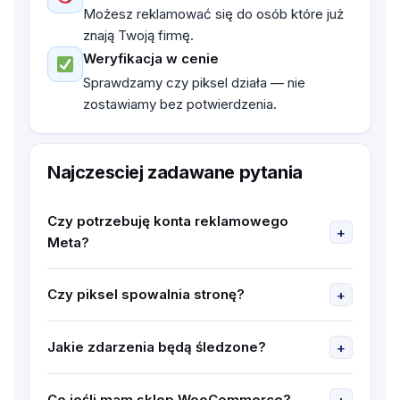
Możesz reklamować się do osób które już
znają Twoją firmę.
Weryfikacja w cenie
Sprawdzamy czy piksel działa — nie
zostawiamy bez potwierdzenia.
Najczesciej zadawane pytania
Czy potrzebuję konta reklamowego
+
Meta?
Tak — potrzebujemy dostępu do Twojego
Menedżera Reklam.
Czy piksel spowalnia stronę?
+
Nie w sposób odczuwalny — to lekki skrypt który
ładuje się asynchronicznie.
Jakie zdarzenia będą śledzone?
+
Dostosowujemy do Twojej strony — wyświetlenie
strony, formularz kontaktowy, zakup i inne.
Co jeśli mam sklep WooCommerce?