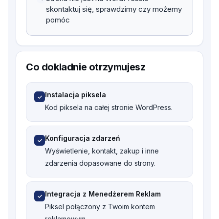
skontaktuj się, sprawdzimy czy możemy
pomóc
Co dokladnie otrzymujesz
Piksel Facebooka zainstalowany i
działający – reklamy które trafiają do celu
Instalacja piksela
✓
399 zł
Kod piksela na całej stronie WordPress.
Przejdź do kasy →
Konfiguracja zdarzeń
✓
Wyświetlenie, kontakt, zakup i inne
Kontynuuj zakupy
zdarzenia dopasowane do strony.
Integracja z Menedżerem Reklam
✓
Piksel połączony z Twoim kontem
reklamowym.