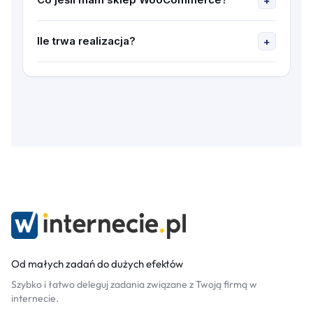
+
Konfigurujemy dodatkowe zdarzenia e-
commerce — wyświetlenie produktu, dodanie do
Ile trwa realizacja?
+
koszyka, zakup.
1-2 dni robocze.
Od małych zadań do dużych efektów
Szybko i łatwo deleguj zadania związane z Twoją firmą w
internecie.