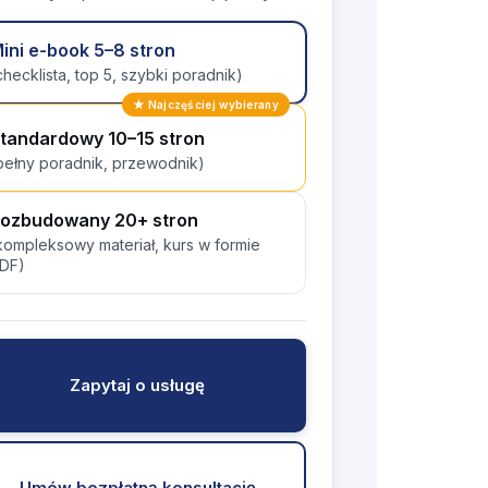
ini e-book 5–8 stron
checklista, top 5, szybki poradnik)
★ Najczęściej wybierany
tandardowy 10–15 stron
pełny poradnik, przewodnik)
ozbudowany 20+ stron
kompleksowy materiał, kurs w formie
DF)
Zapytaj o usługę
Umów bezpłatną konsultację