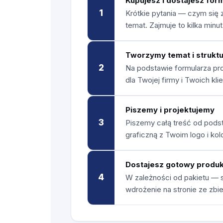
Kupujesz i dostajesz for
1
Krótkie pytania — czym się 
temat. Zajmuje to kilka minut
Tworzymy temat i strukt
2
Na podstawie formularza pro
dla Twojej firmy i Twoich kli
Piszemy i projektujemy
3
Piszemy całą treść od podst
graficzną z Twoim logo i kol
Dostajesz gotowy produk
4
W zależności od pakietu — 
wdrożenie na stronie ze zbi