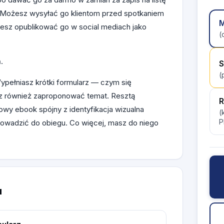
 Możesz wysyłać go klientom przed spotkaniem
M
sz opublikować go w social mediach jako
(
.
S
(
Wypełniasz krótki formularz — czym się
z również zaproponować temat. Resztą
R
owy ebook spójny z identyfikacja wizualna
(
P
rowadzić do obiegu. Co więcej, masz do niego
u