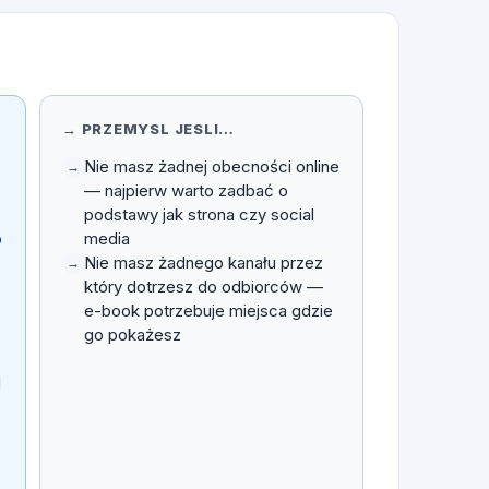
→ PRZEMYSL JESLI…
Nie masz żadnej obecności online
→
— najpierw warto zadbać o
podstawy jak strona czy social
o
media
15 minut
✓
Bez zobowiązań
Indywidualne wsparcie
Nie masz żadnego kanału przez
→
który dotrzesz do odbiorców —
TWOJE IMIĘ
e-book potrzebuje miejsca gdzie
go pokażesz
d
TELEFON
Twój własny e-book – buduj zaufanie i
autorytet
599 zł
FIRMA (OPCJONALNIE)