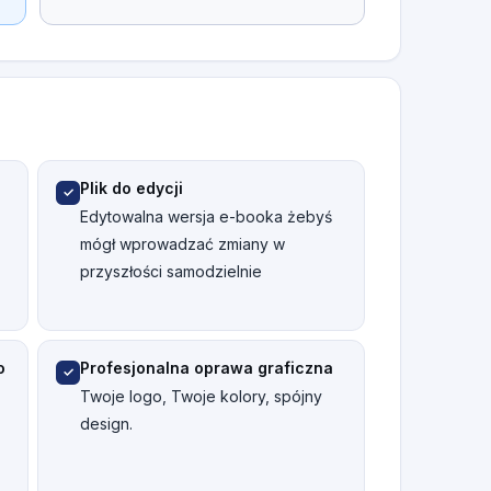
Przejdź do kasy →
KIEDY MOŻEMY ZADZWONIĆ?
Kontynuuj zakupy
Teraz
Za 15 min
Dowolna pora
Plik do edycji
✓
Edytowalna wersja e-booka żebyś
Zatwierdź i umów rozmowę
mógł wprowadzać zmiany w
przyszłości samodzielnie
Klikając wyrażasz zgodę na przetwarzanie danych przez winternecie.pl.
Polityka
prywatności
.
o
Profesjonalna oprawa graficzna
✓
Twoje logo, Twoje kolory, spójny
design.