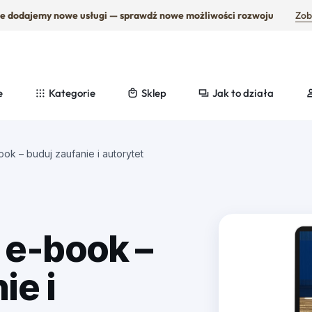
e dodajemy nowe usługi — sprawdź nowe możliwości rozwoju
Zob
e
Kategorie
Sklep
Jak to działa
Obsługa stron i sklepów
Ma
ok – buduj zaufanie i autorytet
Wsparcie techniczne
St
 e-book –
ie i