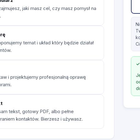
mularz
zajmujesz, jaki masz cel, czy masz pomysł na
.
Ni
Tw
urę
ko
ponujemy temat i układ który będzie działał
Ci
entów.
✓
J
aw i projektujemy profesjonalną oprawę
o
orami.
d
t
sam tekst, gotowy PDF, albo pełne
eraniem kontaktów. Bierzesz i używasz.