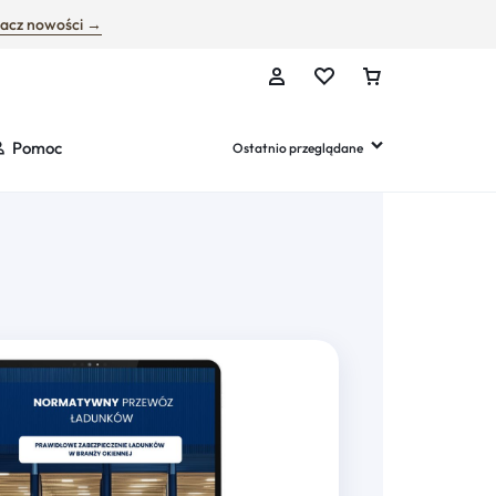
acz nowości →
Pomoc
Ostatnio przeglądane
rketing i reklama
ała opieka