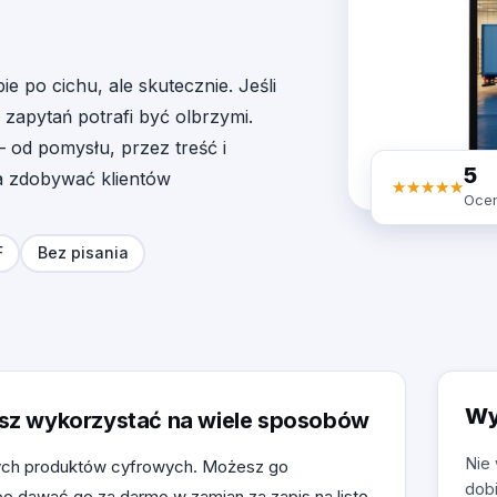
ie po cichu, ale skutecznie. Jeśli
 zapytań potrafi być olbrzymi.
 od pomysłu, przez treść i
5
a zdobywać klientów
★
★
★
★
★
★
★
★
★
★
Ocen
F
Bez pisania
Wy
sz wykorzystać na wiele sposobów
Nie
anych produktów cyfrowych. Możesz go
dobi
o dawać go za darmo w zamian za zapis na listę