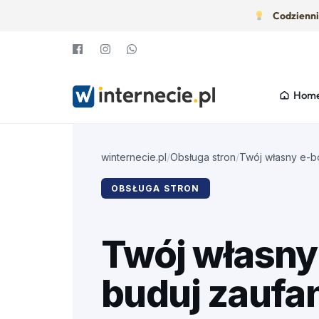
Codzienni
Hom
WINTERNECIE.PL
SPRAWDZONE
ROZWIĄZANIA
Na start firmy
winternecie.pl
/
Obsługa stron
/
Twój własny e-bo
DLA
Social media i video
OBSŁUGA STRON
TWOJEJ
Twój własny
FIRMY
–
buduj zaufan
W