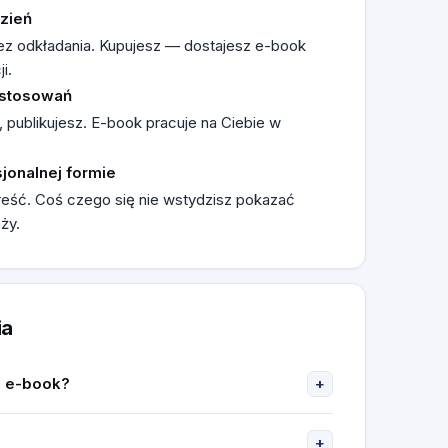
zień
bez odkładania. Kupujesz — dostajesz e-book
i.
astosowań
 publikujesz. E-book pracuje na Ciebie w
jonalnej formie
treść. Coś czego się nie wstydzisz pokazać
ży.
ia
ć e-book?
+
onujemy temat który będzie działał dla Twojej
+