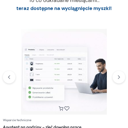
To co odkładane miesiącami...
teraz dostępne na wyciągnięcie myszki!
Wsparcie techniczne
Asystent na godziny – zleć dowolną pracę