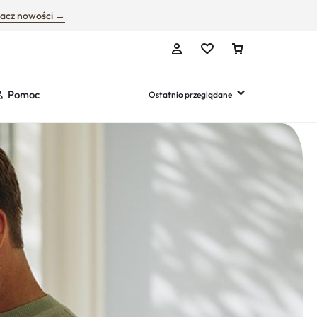
acz nowości →
Pomoc
Ostatnio przeglądane
rketing i reklama
ała opieka