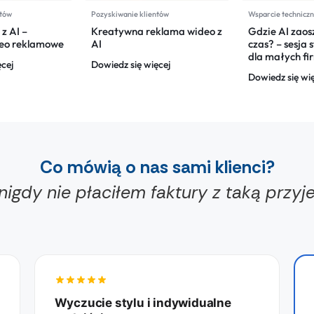
ntów
Pozyskiwanie klientów
Wsparcie technicz
z AI –
Kreatywna reklama wideo z
Gdzie AI zaos
deo reklamowe
AI
czas? – sesja 
dla małych fi
ęcej
Dowiedz się więcej
Dowiedz się wi
Co mówią o nas sami klienci?
nigdy nie płaciłem faktury z taką przy
Wyczucie stylu i indywidualne