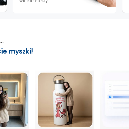
wielkie efekty
..
ie myszki!