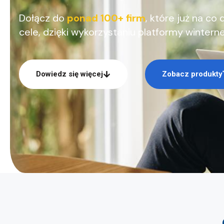
JEDNYM
Dołącz do
ponad 100+ firm
, które już na co 
cele, dzięki wykorzystaniu platformy winterne
MIEJSCU.
Dowiedz się więcej
Zobacz produkty