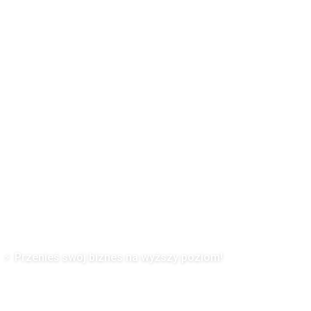
Przenieś swój biznes na wyższy poziom!
teraz od pierwszego kroku — bez ryz