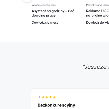
Wsparcie techniczne
Pozyskiwanie klie
dażowa na
Asystent na godziny – zleć
Reklama UGC 
– landing page
dowolną pracę
naturalne wi
uje
Dowiedz się więcej
Dowiedz się wi
ęcej
"Jeszcze 
Bezkonkurencyjny