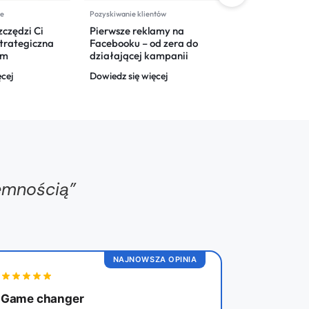
ne
Pozyskiwanie klientów
Kompleksowa opie
zczędzi Ci
Pierwsze reklamy na
8 gotowych p
strategiczna
Facebooku – od zera do
miesięcznie –
rm
działającej kampanii
Instagram be
wysiłku
ęcej
Dowiedz się więcej
Dowiedz się wi
jemnością"
NAJNOWSZA OPINIA
Game changer