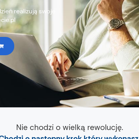
dzień realizują swoje
cie.pl
Nie chodzi o wielką rewolucję.
Chodzi o następny krok który wykonasz